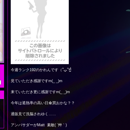
今週ランク192のかれんです（՞ټ՞☝
見ていただき感謝ですm(_ _)m
来ていただき更に感謝ですm(_ _)m
今年は遮熱率の高い日傘買おかな？？
通販見て洗脳されゆく……
アンバサダーがMatt 素敵( ´艸｀)