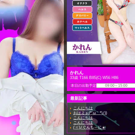
かれん
33歳 T166 B85(C) W56 H86
本日の出勤予定
09:00～15:00
最新記事
こんにちは
おはよぉ(*´ω｀*)ﾉ))
こんにちは
こんにちは
(˙◁˙)ﾉぐんもーに☀️