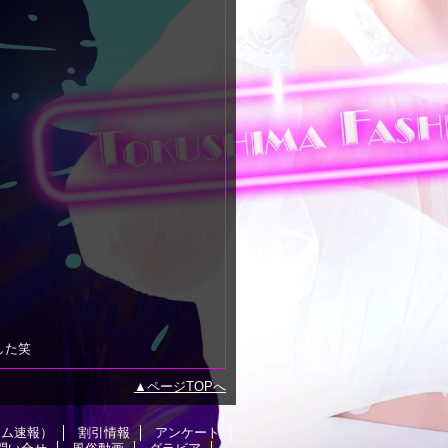
した笑
ページTOPへ
イム速報）
割引情報
アンケート