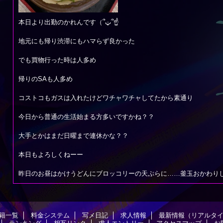
本日より出勤のかれんです（՞ټ՞☝
地元にも帰り渋滞にもハマらず良かった
でも買物行った時は人多め
帰りのSAも人多め
コストコもガスは入れたけどワチャワチャしてたから素通り
今日から普通の生活始まる方多いですかね？？
大手とかはまだ日曜まで連休かな？？
本日もよろしくねーー
昨日のお昼はかけうどんにブロッコリーの天ぷらに……釜玉おかわり
籍一覧
料金システム
写メ日記
求人情報
最新情報（リアルタ