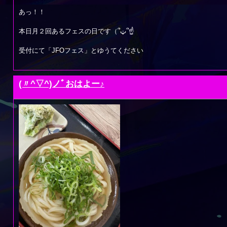
あっ！！
本日月２回あるフェスの日です（՞ټ՞☝
受付にて「JFOフェス」とゆうてください
(〃^▽^)ノﾞおはよー♪