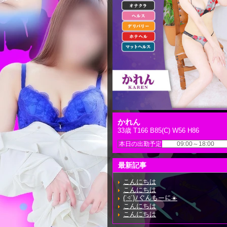
かれん
33歳 T166 B85(C) W56 H86
本日の出勤予定
09:00～18:00
最新記事
こんにちは
こんにちは
(˙◁˙)ﾉぐんもーに☀️
こんにちは
こんにちは