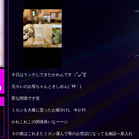
今日はランチしてきたかれんです（՞ټ՞☝
元カレのお母ちゃんときしめん( ´艸｀)
変な関係です笑
ミカンを大量に貰ったお裾分け(。-∀-)ﾆﾔﾘ
かれこれこの関係長いなーー🍊
その後はこれまたミカン運んで母のお世話になってる施設へ差入れ