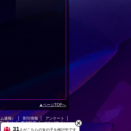
ページTOPへ
イム速報）
割引情報
アンケート
問い合せ
風俗動画
グラビア
31
人がこちらの女の子を検討中です