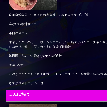
自画自賛自分でこさえたお弁当旨しのかれんです（՞ټ՞☝
温かい味噌汁サイコーー
本日のメニューー
水菜とチクワのカレー炒、シャウエッセン、明太子ペンネ、チキチキ
にゆかりご飯、白菜ワカメえのき揚げ味噌汁
毎日同じものでも飽きない(* • ̀ω•´)ｷﾘｯ
美味しいから
とゆうかまだまだチキチキボーンもシャウエッセンも大量にあるから
さすがコストコ(￣▽￣;)
こんにちは