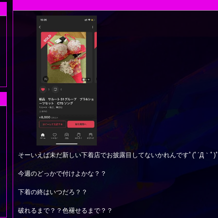
そーいえば未だ新しい下着店でお披露目してないかれんですﾟ(ﾟ´Д｀ﾟ)ﾟ
今週のどっかで付けよかな？？
下着の終はいつだろ？？
破れるまで？？色褪せるまで？？