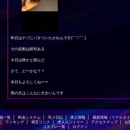
昨日はナゾにバタついたかれんです(￣▽￣;)
その反動は絶対ある
今日は静かと踏んだ
さて、どーかな？？
本日もよろしくねーー
熊の爪はこんなに大きいんです
籍一覧
料金システム
写メ日記
求人情報
最新情報（リアルタ
ランキング
相互リンク
求人エントリー
アクセスマップ
お
コスプレ一覧
ログイン