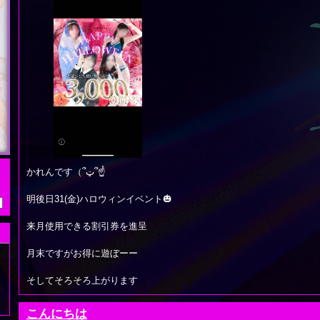
かれんです（՞ټ՞☝
明後日31(金)ハロウィンイベント🎃
来月使用できる割引券を進呈
月末ですがお得に遊ぼーー
そしてそろそろ上がります
こんにちは