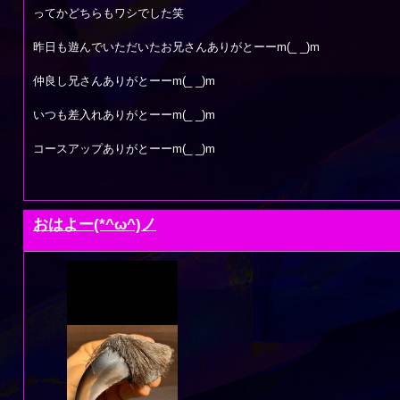
ってかどちらもワシでした笑
昨日も遊んでいただいたお兄さんありがとーーm(_ _)m
仲良し兄さんありがとーーm(_ _)m
いつも差入れありがとーーm(_ _)m
コースアップありがとーーm(_ _)m
おはよー(*^ω^)ノ