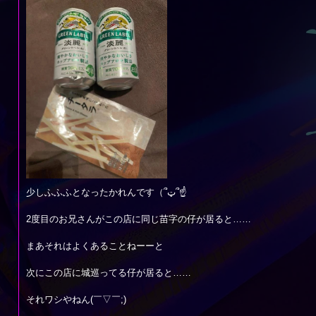
少しふふふとなったかれんです（՞ټ՞☝
2度目のお兄さんがこの店に同じ苗字の仔が居ると……
まあそれはよくあることねーーと
次にこの店に城巡ってる仔が居ると……
それワシやねん(￣▽￣;)