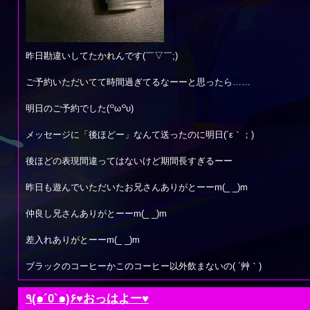
昨日勘違いしてたかれんです(￣▽￣;)
ご予約いただいてて時間過ぎてるなーーと思ったら……
明日のご予約でした(꒪ω꒪υ)
メッセージに「後ほどー」なんて送ったのに明日(´ε｀；)
後ほどの表現間違ってはないけど期間長すぎるーー
昨日も遊んでいただいたお兄さんありがとーーm(_ _)m
仲良し兄さんありがとーーm(_ _)m
差入れありがとーーm(_ _)m
ブラックのコーヒーかこのコーヒー以外飲まないの( ´艸｀)
٩(๑´0`๑)۶♥おっはよー♥