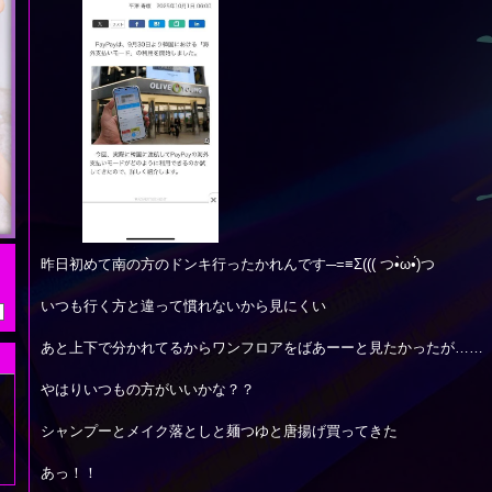
昨日初めて南の方のドンキ行ったかれんです─=≡Σ((( つ•̀ω•́)つ
いつも行く方と違って慣れないから見にくい
あと上下で分かれてるからワンフロアをばあーーと見たかったが……
やはりいつもの方がいいかな？？
シャンプーとメイク落としと麺つゆと唐揚げ買ってきた
あっ！！