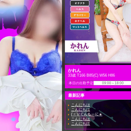
かれん
33歳 T166 B85(C) W56 H86
本日の出勤予定
09:00～18:00
最新記事
こんにちは
こんにちは
(˙◁˙)ﾉぐんもーに☀️
こんにちは
こんにちは