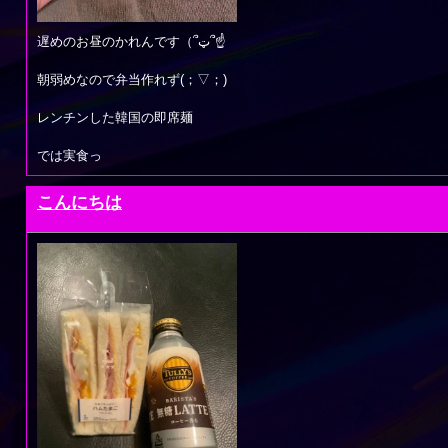
遅めのお昼のかれんです（՞ټ՞☝
朝弱めなので弁当作れず(；▽；)
レンチンした韓国の即席麺
では実食っ
こんにちは