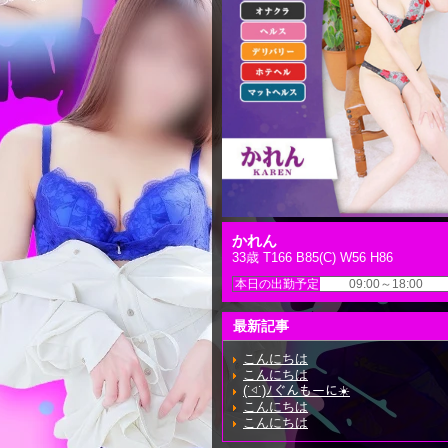
かれん
33歳 T166 B85(C) W56 H86
本日の出勤予定
09:00～18:00
最新記事
こんにちは
こんにちは
(˙◁˙)ﾉぐんもーに☀️
こんにちは
こんにちは