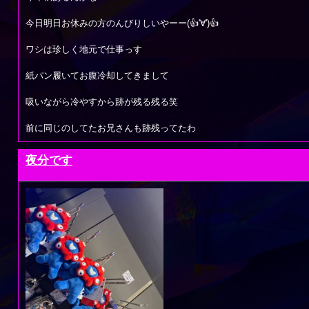
今日明日お休みの方のんびりしいやーー(👍'∀')👍
ワシは珍しく地元で仕事っす
紙パン履いてお腹冷却してきまして
吸いながら冷やすから跡が残る残る笑
前に同じのしてたお兄さんも跡残ってたわ
夜分です