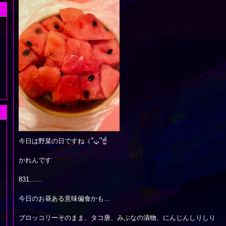
今日は野菜の日ですね（՞ټ՞☝
かれんです
831……
今日のお昼ある意味偏食かも…
ブロッコリーそのまま、タコ唐、みぶなの漬物、にんじんしりしり