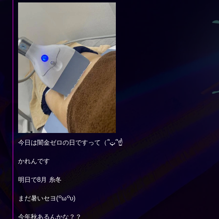
今日は闇金ゼロの日ですって（՞ټ՞☝
かれんです
明日で8月 糸冬
まだ暑いセヨ(꒪ω꒪υ)
今年秋あるんかな？？