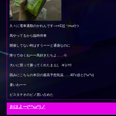
久々に電車通勤のかれんです─=≡Σ((( つ•̀ω•́)つ
馬やってるから臨時停車
開催してない時はすうーーと通過なのに
降りてゆくねーー馬好きたちよ……🐴
大いに買って勝ってくれたまえ(。-∀-)ﾆﾔﾘ
因みにこちらの本日の最高予想気温……40°c@と(꒪ω꒪υ)
暑いわーー
ピスタチオのピノ買い占めた
おはよー(*^ω^)ノ