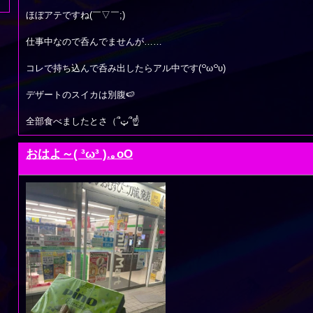
ほぼアテですね(￣▽￣;)
仕事中なので呑んでませんが……
コレで持ち込んで呑み出したらアル中です(꒪ω꒪υ)
デザートのスイカは別腹🍉
全部食べましたとさ（՞ټ՞☝
おはよ～( ³ω³ ).｡oO