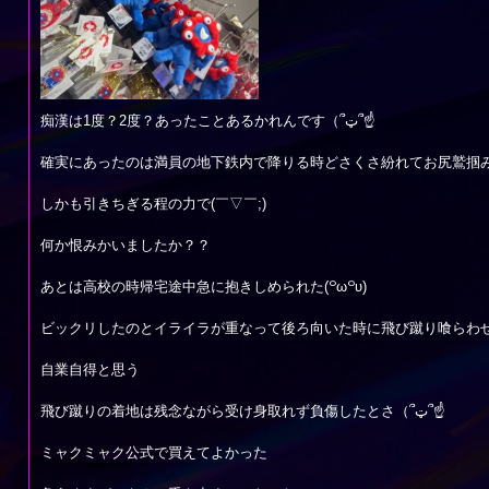
痴漢は1度？2度？あったことあるかれんです（՞ټ՞☝
確実にあったのは満員の地下鉄内で降りる時どさくさ紛れてお尻鷲掴
しかも引きちぎる程の力で(￣▽￣;)
何か恨みかいましたか？？
あとは高校の時帰宅途中急に抱きしめられた(꒪ω꒪υ)
ビックリしたのとイライラが重なって後ろ向いた時に飛び蹴り喰らわ
自業自得と思う
飛び蹴りの着地は残念ながら受け身取れず負傷したとさ（՞ټ՞☝
ミャクミャク公式で買えてよかった