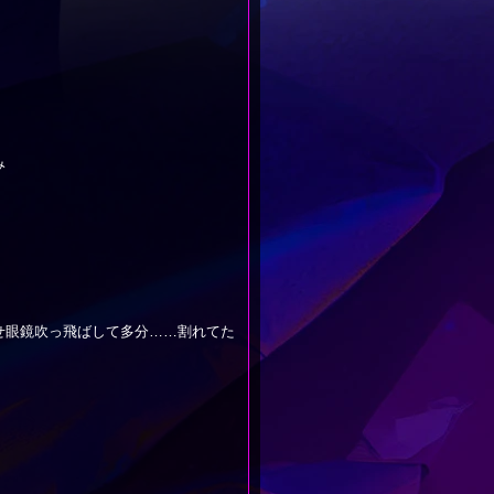
み
せ眼鏡吹っ飛ばして多分……割れてた