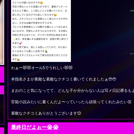
わぁー😻😻オール5でうれしい😻😻
本指名さまが素敵な素敵なクチコミ書いてくれましたぁ🥹🥹
まおのこと気になってて、どんな子か分からない人は写メ日記遡るもよ
官能小説みたいに書くんだよ〜っていったら頑張ってくれたみたい笑
素敵なクチコミありがとうございます😊
最終日だよぉー😭😭