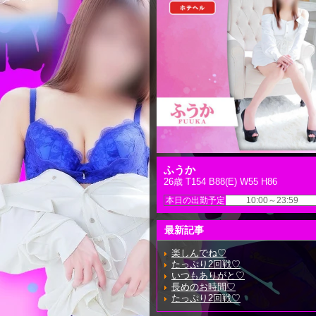
ふうか
26歳 T154 B88(E) W55 H86
本日の出勤予定
10:00～23:59
最新記事
楽しんでね♡
たっぷり2回戦♡
いつもありがと♡
長めのお時間♡
たっぷり2回戦♡