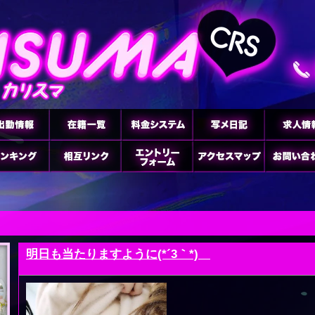
明日も当たりますように(*´3｀*)ゞ