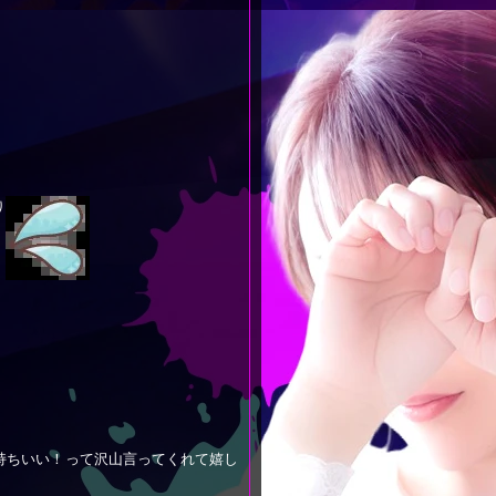
り
持ちいい！って沢山言ってくれて嬉し