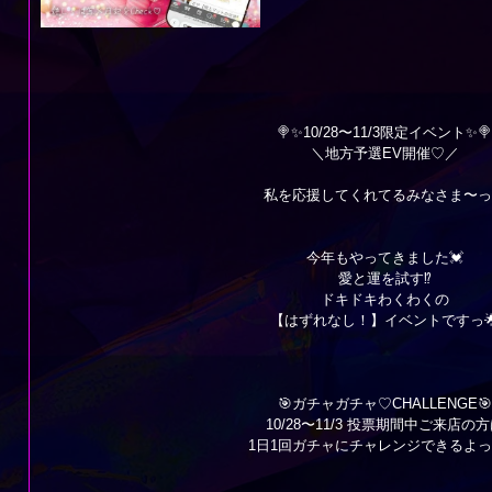
🍭✨10/28〜11/3限定イベント✨🍭
＼地方予選EV開催♡／
私を応援してくれてるみなさま〜っ
今年もやってきました💓
愛と運を試す⁉️
ドキドキわくわくの
【はずれなし！】イベントですっ
🎯ガチャガチャ♡CHALLENGE🎯
10/28〜11/3 投票期間中ご来店の
1日1回ガチャにチャレンジできるよ