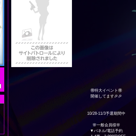
🉐特大イベント🉐
開催してます🎉🎉
10/28-11/3予選期間中
🌸一般会員様🌸
▼パネル/電話予約