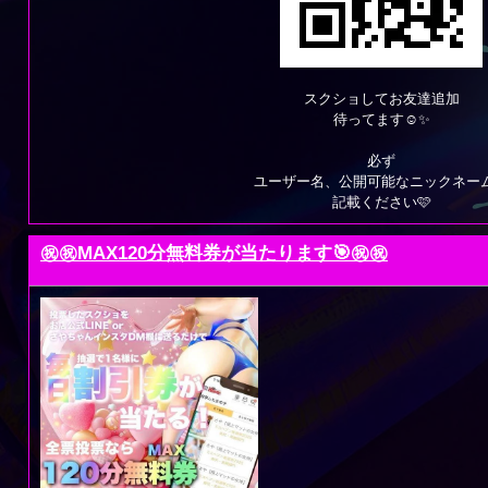
スクショしてお友達追加
待ってます☺️✨️
必ず
ユーザー名、公開可能なニックネー
記載ください🩷
㊗️㊗️MAX120分無料券が当たります🎯㊗️㊗️