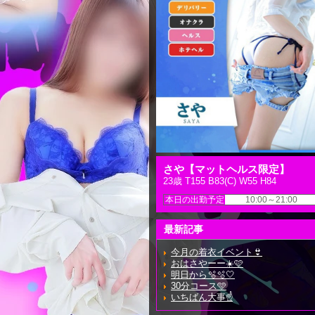
さや【マットヘルス限定】
23歳 T155 B83(C) W55 H84
本日の出勤予定
10:00～21:00
最新記事
今月の着衣イベント👙
おはさやーー☀️🩷
明日から🫧🫧🤍
30分コース🩵
いちばん大事☝️