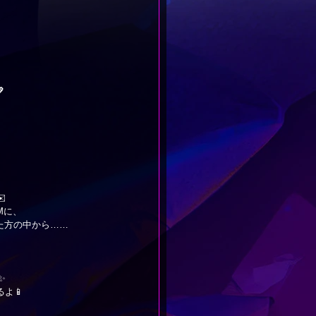

️
Mに、
た方の中から……
✨
よ📱