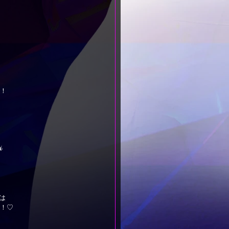
！

方は
っ！♡