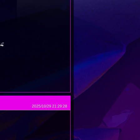
🍒
2025/10/29 21:29:28