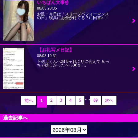
いちばん大事☝️
08/03 20:35
お題：今日は「スリープパフォーマンス
の日」寝具にお金かけてる？に回答♪ …
【お礼写メ日記】
08/03 19:31
下剋上くんへ💌 5ヶ月ぶりに会えて めっ
ちゃ嬉しかった〜っ💓☺️ …
....
前へ
1
2
3
4
5
89
次へ
過去記事へ