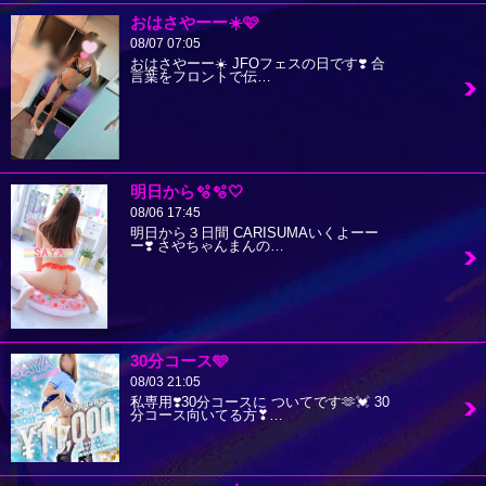
おはさやーー☀️🩷
08/07 07:05
おはさやーー☀️ JFOフェスの日です❣️ 合
言葉をフロントで伝…
明日から🫧🫧🤍
08/06 17:45
明日から３日間 CARISUMAいくよーー
ー❣️ さやちゃんまんの…
30分コース🩵
08/03 21:05
私専用❣️30分コースに ついてです🫶💓 30
分コース向いてる方❣…