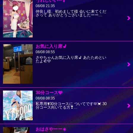
うれしいいー❣️
08/08 21:35
仲良し様、初めまして様 会いに来てくだ
さって ありがとうございましたーー…
お気に入り席💺
08/08 08:55
さやちゃんお気に入り席💺 あたためとい
たよ🫲🩵
30分コース🩵
08/08 08:35
私専用❣️30分コースに ついてです🫶💓 30
分コース向いてる方❣…
おはさやーー☀️