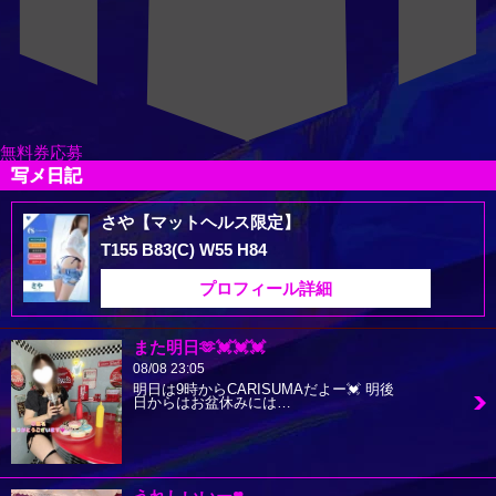
無料券応募
写メ日記
さや【マットヘルス限定】
T155 B83(C) W55 H84
プロフィール詳細
また明日🫶💓💓💓
08/08 23:05
明日は9時からCARISUMAだよー💓 明後
日からはお盆休みには…