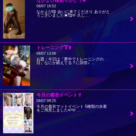
なかよぴ様ありがとう🩷
08/07 16:52
なかよぴ様 会いに来てくださり ありがと
うございました💓🥰🫶 久し…
トレーニング🏋️❣️
08/07 13:06
お題：今日は「夢中でトレーニングの
日」なにか鍛えてる？に回答♪ …
今月の着衣イベント👙
08/07 09:25
今月の着衣マットイベント 5種類の水着
をご用意しました🍉🩵 …