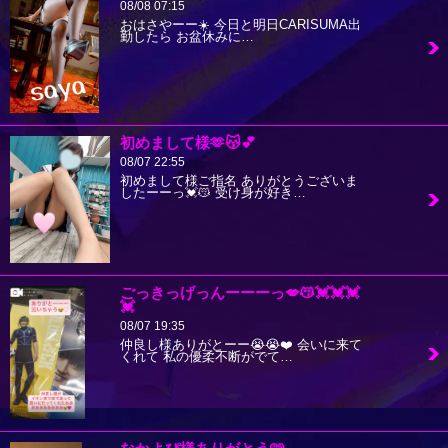
08/08 07:15
おはさやーー☀️ 今日と明日CARISUMA出
勤したら お盆休みに…
初めまして様🫶😽💕
08/07 22:55
初めまして様ご指名 ありがとうございま
したーーっ💓😽 受け身が好き…
ごっきっげっんーーーっ💋😽💓💓💓
💓
08/07 19:35
仲良し様ありがとーー😭😭❤️ 会いに来て
くれて 私の優柔不断がでて…