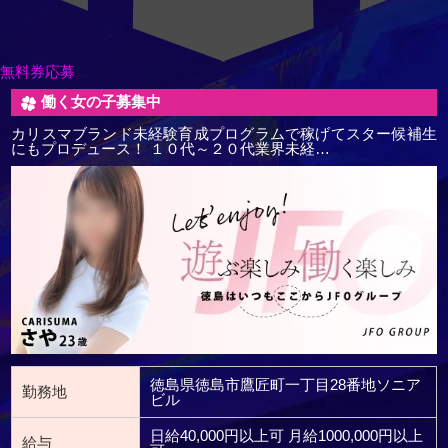
無料券応募
働く女の子募集中
カリスマブランド未経験育成プログラムで稼げてスター候補生
にもプロデュース！ １０代～２０代業界未経…
徳島県徳島市鷹匠町一丁目28番地ソニア
勤務地
ビル
日給40,000円以上可 月給1000,000円以上
給与