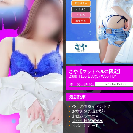
さや【マットヘルス限定】
23歳 T155 B83(C) W55 H84
本日の出勤予定
09:00～19:00
最新記事
今月の着衣イベント👙
お盆以降の出勤😽⭐️
おはさやーー☀️
また明日🫶💓💓💓
うれしいいー❣️