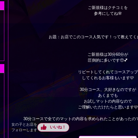
ご新規様はクチコミを
参考にしてね🌸
お題：お店でこのコース人気です！って教えてく
ご新規様は30分60分が
圧倒的に多いです🥺💕
リピートしてくれてコースアップ
してくれるお客様もいます🩷
30分コース、大好きなのですが
あくまでも
お試しマットの内容なので
ご理解いただけたらと思います🩷
30分コースで全てのマットの内容を求められたことがあったので
女の子とお店を
いいね！
フォローします